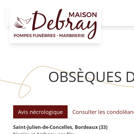
OBSÈQUES 
Avis nécrologique
Consulter les condoléan
Saint-Julien-de-Concelles, Bordeaux (33)