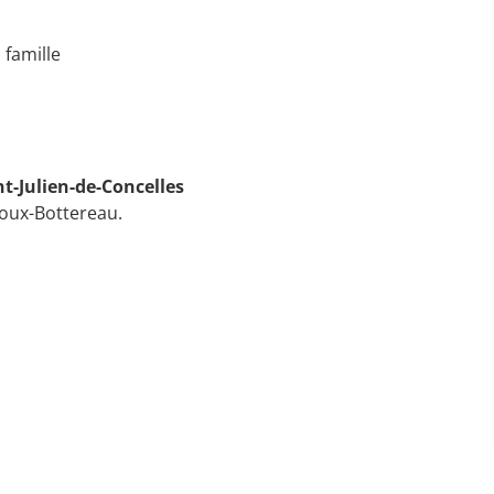
 famille
int-Julien-de-Concelles
roux-Bottereau.