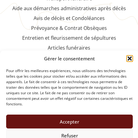
Aide aux démarches administratives après décès
Avis de décès et Condoléances
Prévoyance & Contrat Obsèques
Entretien et fleurissement de sépultures
Articles funéraires
Faire-part et cartes de remerciements
Gérer le consentement
NOS PRODUITS
Pour offrir les meilleures expériences, nous utilisons des technologies
telles que les cookies pour stocker et/ou accéder aux informations des
appareils. Le fait de consentir à ces technologies nous permettra de
Plaques funéraires et articles de souvenirs
traiter des données telles que le comportement de navigation ou les ID
Fleurs et compositions florales naturelles ou
uniques sur ce site. Le fait de ne pas consentir ou de retirer son
consentement peut avoir un effet négatif sur certaines caractéristiques et
artificielles
fonctions.
DEMANDE DE DEVIS
Accepter
Refuser