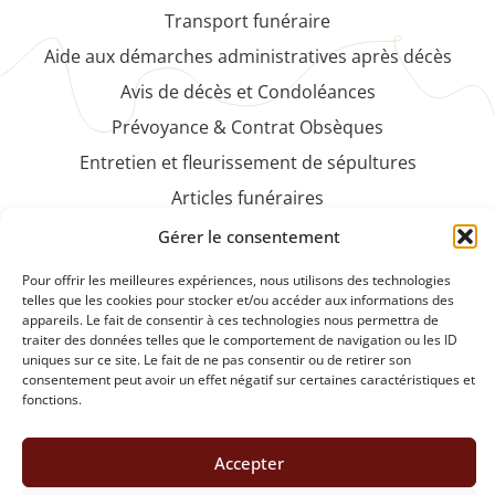
Transport funéraire
Aide aux démarches administratives après décès
Avis de décès et Condoléances
Prévoyance & Contrat Obsèques
Entretien et fleurissement de sépultures
Articles funéraires
Faire-part et cartes de remerciements
Gérer le consentement
NOS PRODUITS
Pour offrir les meilleures expériences, nous utilisons des technologies
telles que les cookies pour stocker et/ou accéder aux informations des
appareils. Le fait de consentir à ces technologies nous permettra de
Plaques funéraires et articles de souvenirs
traiter des données telles que le comportement de navigation ou les ID
Fleurs et compositions florales naturelles ou
uniques sur ce site. Le fait de ne pas consentir ou de retirer son
consentement peut avoir un effet négatif sur certaines caractéristiques et
artificielles
fonctions.
DEMANDE DE DEVIS
Accepter