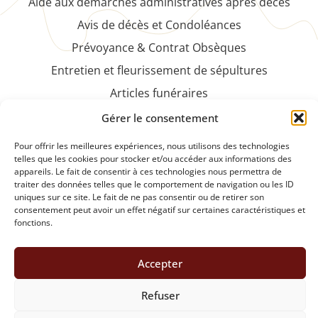
Aide aux démarches administratives après décès
Avis de décès et Condoléances
Prévoyance & Contrat Obsèques
Entretien et fleurissement de sépultures
Articles funéraires
Faire-part et cartes de remerciements
Gérer le consentement
NOS PRODUITS
Pour offrir les meilleures expériences, nous utilisons des technologies
telles que les cookies pour stocker et/ou accéder aux informations des
appareils. Le fait de consentir à ces technologies nous permettra de
Plaques funéraires et articles de souvenirs
traiter des données telles que le comportement de navigation ou les ID
Fleurs et compositions florales naturelles ou
uniques sur ce site. Le fait de ne pas consentir ou de retirer son
consentement peut avoir un effet négatif sur certaines caractéristiques et
artificielles
fonctions.
DEMANDE DE DEVIS
Accepter
Refuser
Création et éco-conception :
Dioqa
&
Vitopie Studio
- ©