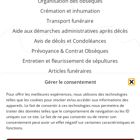
Organisation des obsèques
Crémation et inhumation
Transport funéraire
Aide aux démarches administratives après décès
Avis de décès et Condoléances
Prévoyance & Contrat Obsèques
Entretien et fleurissement de sépultures
Articles funéraires
Faire-part et cartes de remerciements
Gérer le consentement
NOS PRODUITS
Pour offrir les meilleures expériences, nous utilisons des technologies
telles que les cookies pour stocker et/ou accéder aux informations des
appareils. Le fait de consentir à ces technologies nous permettra de
Plaques funéraires et articles de souvenirs
traiter des données telles que le comportement de navigation ou les ID
Fleurs et compositions florales naturelles ou
uniques sur ce site. Le fait de ne pas consentir ou de retirer son
consentement peut avoir un effet négatif sur certaines caractéristiques et
artificielles
fonctions.