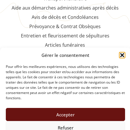
Aide aux démarches administratives après décès
Avis de décès et Condoléances
Prévoyance & Contrat Obsèques
Entretien et fleurissement de sépultures
Articles funéraires
Faire-part et cartes de remerciements
Gérer le consentement
NOS PRODUITS
Pour offrir les meilleures expériences, nous utilisons des technologies
telles que les cookies pour stocker et/ou accéder aux informations des
appareils. Le fait de consentir à ces technologies nous permettra de
Plaques funéraires et articles de souvenirs
traiter des données telles que le comportement de navigation ou les ID
Fleurs et compositions florales naturelles ou
uniques sur ce site. Le fait de ne pas consentir ou de retirer son
consentement peut avoir un effet négatif sur certaines caractéristiques et
artificielles
fonctions.
DEMANDE DE DEVIS
Accepter
Refuser